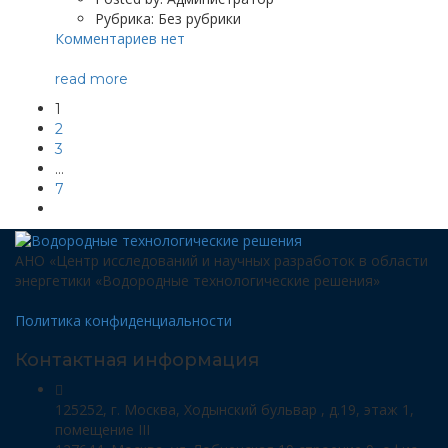
Рубрика:
Без рубрики
Комментариев нет
read more
1
2
3
…
7
АНО «Центр исследований и научных разработок в области
энергетики «Водородные технологические решения»
Политика конфиденциальности
Контактная информация
125252, г. Москва, Ходынский бульвар , д.19, этаж 1,
помещение III