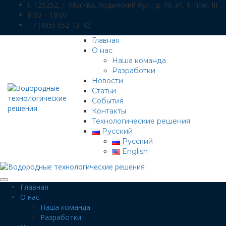
125252, г. Москва, Ходынский бул., д. 19, эт. 1, пом. III
8:00 – 18:00
+7 (495) 852-13-42
Главная
О нас
Наша команда
Разработки
Новости
Статьи
События
Контакты
Технологические решения
Русский
Русский
English
Главная
О нас
Наша команда
Разработки