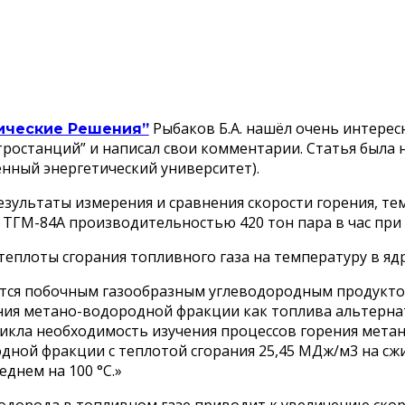
Рыбаков Б.А. нашёл очень интерес
ические Решения”
останций” и написал свои комментарии. Статья была на
енный энергетический университет).
зультаты измерения и сравнения скорости горения, те
а ТГМ-84А производительностью 420 тон пара в час пр
теплоты сгорания топливного газа на температуру в ядр
ется побочным газообразным углеводородным продукто
ния метано-водородной фракции как топлива альтерна
никла необходимость изучения процессов горения мет
дной фракции с теплотой сгорания 25,45 МДж/м3 на сжи
днем на 100 °С.»
дорода в топливном газе приводит к увеличению скор