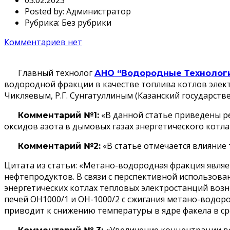
Posted by:
Администратор
Рубрика:
Без рубрики
Комментариев нет
Главный технолог
АНО “Водородные Технолог
водородной фракции в качестве топлива котлов электр
Чикляевым, Р.Г. Сунгатуллиным (Казанский государств
«В данной статье приведены ре
Комментарий №1:
оксидов азота в дымовых газах энергетического котл
«В статье отмечается влияние 
Комментарий №2:
Цитата из статьи: «Метано-водородная фракция явля
нефтепродуктов. В связи с перспективной использова
энергетических котлах тепловых электростанций воз
печей ОН1000/1 и ОН-1000/2 с сжигания метано-водоро
приводит к снижению температуры в ядре факела в сре
«Увеличение концентрации во