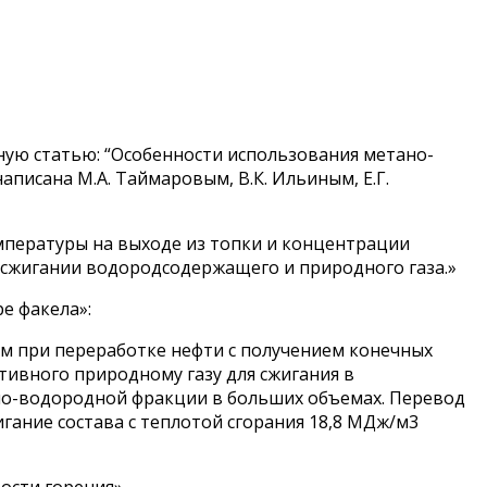
ную статью: “Особенности использования метано-
писана М.А. Таймаровым, В.К. Ильиным, Е.Г.
мпературы на выходе из топки и концентрации
и сжигании водородсодержащего и природного газа.»
е факела»:
м при переработке нефти с получением конечных
тивного природному газу для сжигания в
ано-водородной фракции в больших объемах. Перевод
гание состава с теплотой сгорания 18,8 МДж/м3
ости горения».