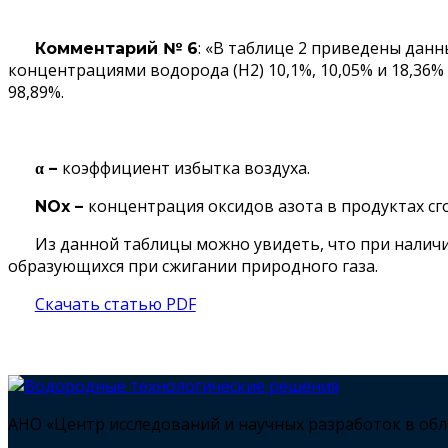
: «В таблице 2 приведены дан
Комментарий № 6
концентрациями водорода (Н2) 10,1%, 10,05% и 18,36% 
98,89%.
коэффициент избытка воздуха.
α –
концентрация оксидов азота в продуктах сг
NOx –
Из данной таблицы можно увидеть, что при налич
образующихся при сжигании природного газа.
Скачать статью PDF
АНО «Центр исследований и научных разработок в об