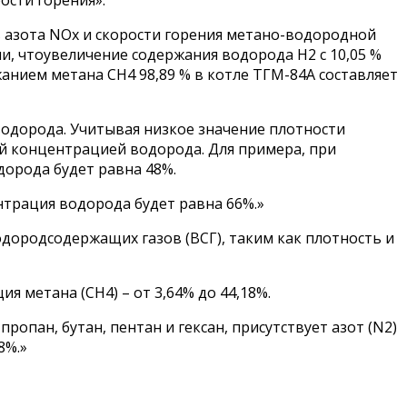
 азота NOx и скорости горения метано-водородной
и, чтоувеличение содержания водорода Н2 с 10,05 %
ржанием метана СН4 98,89 % в котле ТГМ-84А составляет
водорода. Учитывая низкое значение плотности
ой концентрацией водорода. Для примера, при
орода будет равна 48%.
нтрация водорода будет равна 66%.»
одородсодержащих газов (ВСГ), таким как плотность и
я метана (СН4) – от 3,64% до 44,18%.
ропан, бутан, пентан и гексан, присутствует азот (N2)
8%.»