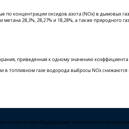
ные по концентрации оксидов азота (NOx) в дымовых га
и метана 28,3%, 28,27% и 18,28%, а также природного г
орания, приведённая к одному значению коэффициента 
ии в топливном газе водорода выбросы NOx снижаются 
ласти энергетики «Водородные технологические решени