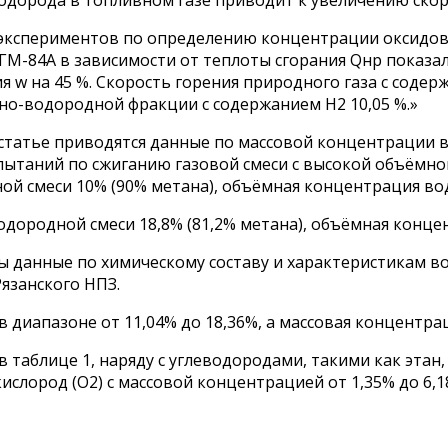
 экспериментов по определению концентрации оксидов
ГМ-84А в зависимости от теплоты сгорания Qнр показал
ния w на 45 %. Скорость горения природного газа с соде
етано-водородной фракции с содержанием Н2 10,05 %.»
 статье приводятся данные по массовой концентрации 
пытаний по сжиганию газовой смеси с высокой объёмн
й смеси 10% (90% метана), объёмная концентрация вод
ородной смеси 18,8% (81,2% метана), объёмная конце
ны данные по химическому составу и характеристикам в
Рязанского НПЗ.
диапазоне от 11,04% до 18,36%, а массовая концентраци
 таблице 1, наряду с углеводородами, такими как этан, п
кислород (O2) с массовой концентрацией от 1,35% до 6,1