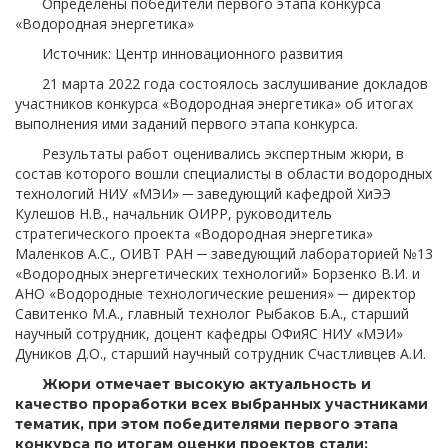
Определены победители первого этапа конкурса
«Водородная энергетика»
Источник: Центр инновационного развития
21 марта 2022 года состоялось заслушивание докладов
участников конкурса «Водородная энергетика» об итогах
выполнения ими заданий первого этапа конкурса.
Результаты работ оценивались экспертным жюри, в
состав которого вошли специалисты в области водородных
технологий НИУ «МЭИ» ─ заведующий кафедрой ХиЭЭ
Кулешов Н.В., начальник ОИРР, руководитель
стратегического проекта «Водородная энергетика»
Маленков А.С., ОИВТ РАН ─ заведующий лабораторией №13
«Водородных энергетических технологий» Борзенко В.И. и
АНО «Водородные технологические решения» ─ директор
Савитенко М.А., главный технолог Рыбаков Б.А., старший
научный сотрудник, доцент кафедры ОФиЯС НИУ «МЭИ»
Дуников Д.О., старший научный сотрудник Счастливцев А.И.
Жюри отмечает высокую актуальность и
качество проработки всех выбранных участниками
тематик, при этом победителями первого этапа
конкурса по итогам оценки проектов стали: