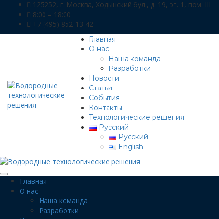
125252, г. Москва, Ходынский бул., д. 19, эт. 1, пом. III
8:00 – 18:00
+7 (495) 852-13-42
Главная
О нас
Наша команда
Разработки
Новости
Статьи
События
Контакты
Технологические решения
Русский
Русский
English
Главная
О нас
Наша команда
Разработки